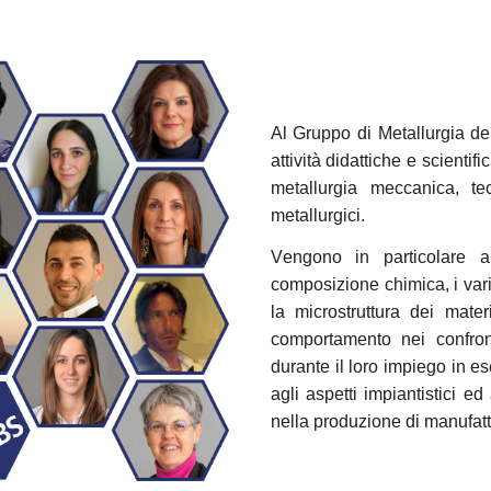
Al
Gruppo di Metallurgia
del
attività didattiche e scienti
metallurgia meccanica, te
metallurgici.
V
engono in particolare ap
composizione chimica, i var
la microstruttura dei materi
comportamento nei confront
durante il loro impiego in es
agli aspetti impiantistici ed 
nella produzione di manufatt